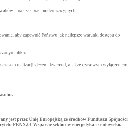
iwaliów – na czas prac modernizacyjnych.
owania, aby zapewnić Państwu jak najlepsze warunki dostępu do
ączonym pliku.
m czasem realizacji zleceń i kwerend, a także czasowym wyłączeniem
zasobu.
ny jest przez Unię Europejską ze środków Funduszu Spójności
rytetu FENX.01 Wsparcie sektorów energetyka i środowisko.