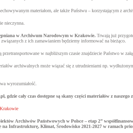
przechowywanym materiałom, ale także Państwu – korzystającym z arch
ie nieczynna.
dostępniana w Archiwum Narodowym w Krakowie.
Trwają już przygot
ch związanych z ich zamawianiem będziemy informować na bieżąco.
ną przetransportowane w najbliższym czasie znajdziecie Państwo w zał
teriałów archiwalnych może wiązać się z utrudnieniami np. wydłużony
stwa wyrozumiałość.
, gdzie cały czas dostępne są skany części materiałów z naszego 
 Krakowie
ektów Archiwów Państwowych w Polsce – etap 2” współfinansowa
na Infrastrukturę, Klimat, Środowisko 2021-2027 w ramach prio