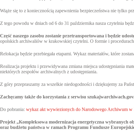
Wiąże się to z koniecznością zapewnienia bezpieczeństwa nie tylko 
Z tego powodu w dniach od 6 do 31 października nasza czytelnia będz
Część naszego zasobu zostanie przetransportowana i będzie u
opolskich archiwaliów w krakowskiej czytelni. O formie i procedura
Relokacja będzie przebiegała etapami. Wykaz materiałów, które zosta
Realizacja projektu i przewidywana zmiana miejsca udostępniania ma
niektórych zespołów archiwalnych z udostępniania.
Z góry przepraszamy za wszelkie niedogodności i dziękujemy za Pań
Zachęcamy także do korzystania z serwisu szukajwarchiwach.gov.pl
Do pobrania:
wykaz akt wywiezionych do Narodowego Archiwum w
Projekt „Kompleksowa modernizacja energetyczna wybranych obi
oraz budżetu państwa w ramach Programu Fundusze Europejskie 