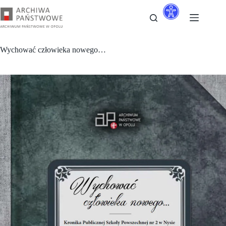
Przejdź
do
treści
Wychować człowieka nowego…