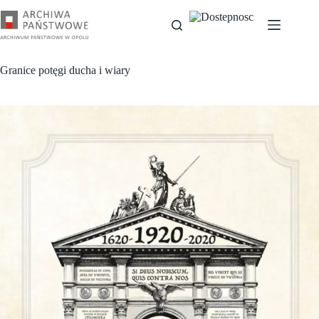
Przejdź
do
treści
Granice potęgi ducha i wiary