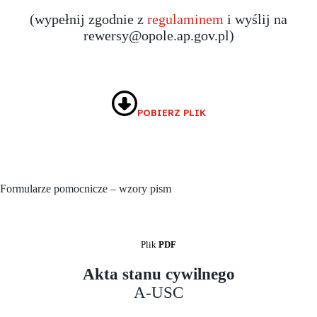
(wypełnij zgodnie z
regulaminem
i wyślij na
rewersy@opole.ap.gov.pl
)
POBIERZ PLIK
Formularze pomocnicze – wzory pism
Plik
PDF
Akta stanu cywilnego
A-USC