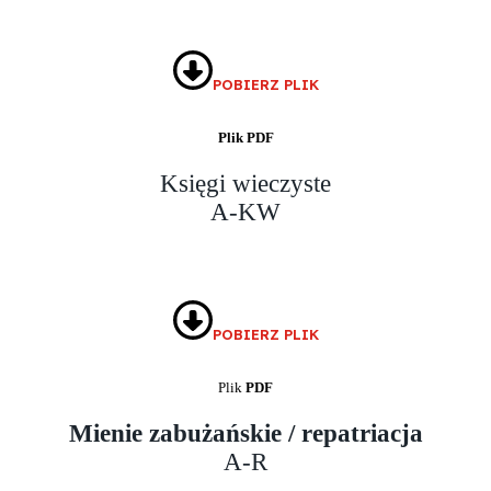
POBIERZ PLIK
Plik PDF
Księgi wieczyste
A-KW
POBIERZ PLIK
Plik
PDF
Mienie zabużańskie / repatriacja
A-R